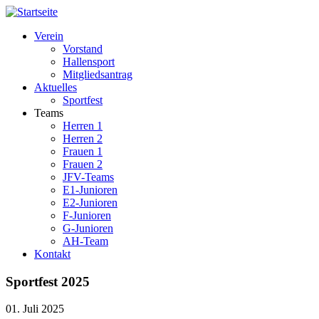
Direkt
zum
Verein
Inhalt
Vorstand
Hauptnavigation
Hallensport
Mitgliedsantrag
Aktuelles
Sportfest
Teams
Herren 1
Herren 2
Frauen 1
Frauen 2
JFV-Teams
E1-Junioren
E2-Junioren
F-Junioren
G-Junioren
AH-Team
Kontakt
Sportfest 2025
01. Juli 2025